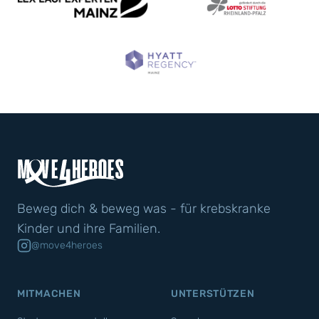
Beweg dich & beweg was - für krebskranke
Kinder und ihre Familien.
@move4heroes
MITMACHEN
UNTERSTÜTZEN