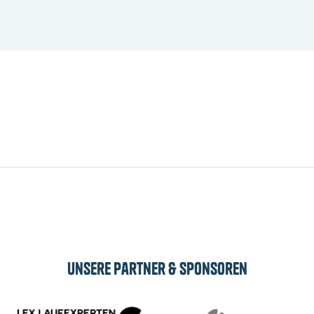
100% an den Verein
Spendenquittung ab
Über 850 Teilnehmer
50€
Bleib auf dem Laufenden
Erhalte Neuigkeiten, Updates und Infos zu
Move4Heroes direkt in dein Postfach.
Abonnieren
Unsere Partner & Sponsoren