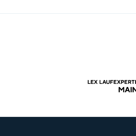
Bleib auf dem
Erhalte Neuigkeiten, Upda
Move4Heroes direkt in dei